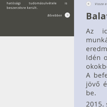
hatósági tudomásulvétele is
Vissza a
beszerzésre került.
Bala
Bővebben
Az id
munká
eredm
Idén o
okokbó
A bef
jövő é
be.
2015. 