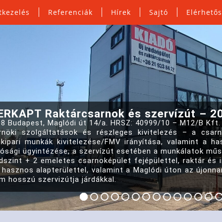
tkezelés
Referenciák
Hírek
Sajtó
Elérhető
RKAPT Raktárcsarnok és szervízút – 2