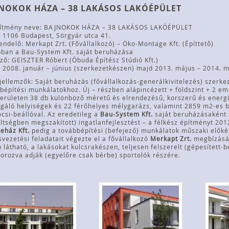
NOKOK HÁZA – 38 LAKÁSOS LAKÓÉPÜLET
sítmény neve: BAJNOKOK HÁZA – 38 LAKÁSOS LAKÓÉPÜLET
 1106 Budapest, Sörgyár utca 41.
ndelő: Merkapt Zrt. (Fővállalkozó) – Öko-Montage Kft. (Építtető)
ban a Bau-System Kft. saját beruházása
ző: GEISZTER Róbert (Óbuda Építész Stúdió Kft.)
: 2008. január – június (szerkezetkészen) majd 2013. május – 2014. m
jellemzők: Saját beruházás (fővállalkozás-generálkivitelezés) szerk
bépítési munkálatokhoz. Új – részben alápincézett + földszint + 2 e
területen 38 db különböző méretű és elrendezésű, korszerű és energi
lgáló helyiségek és 22 férőhelyes mélygarázs, valamint 2859 m2-es be
csi-beállóval. Az eredetileg a
Bau-System Kft.
saját beruházásaként 
ltségben megszakított) ingatlanfejlesztést – a félkész építményt 2
eház Kft.
pedig a továbbépítési (befejező) munkálatok műszaki előkész
svezetési feladatait végezte el a fővállalkozó
Merkapt Zrt.
megbízásáb
 látható, a lakásokat kulcsrakészen, teljesen felszerelt (gépesített-
orozva adják (egyelőre csak bérbe) sportolók részére.