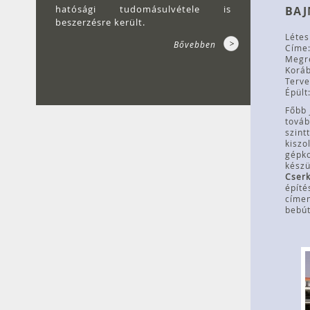
hatósági tudomásulvétele is
BAJ
beszerzésre került.
Léte
Bővebben
Címe:
Megre
Koráb
Terve
Épült
Főbb 
továb
szint
kiszo
gépko
készü
Cserk
építé
címen
bebút