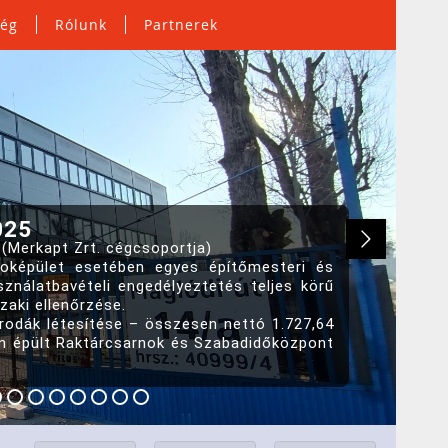
ség
Rólunk
Partnerek
025