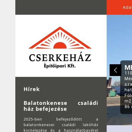
Ada
ME
Hírek
Balatonkenese családi
ház befejezése
2025-ben befejeződött a
balatonkenesei családi lakóház
kivitelezése és a használatbavétel