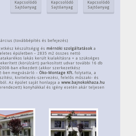
Kapcsolódó
Kapcsolódó
Kapcsolódó
Sajtóanyag
Sajtóanyag
Sajtóanyag
árcius (továbbépítés és befejezés)
ezetkész készültségig és
mérnöki szolgáltatások
a
meletes épületben – 2835 m2 összes nettó
atakarékos lakás került kialakításra + a szükséges
kerített (körülzárt) parkosított udvar további 16 db
2008-ban elkezdett (akkor szerkezetkész
012-ben megvásárló –
Öko-Montage Kft.
folytatta, a
ítési, kivitelezés-szervezési, felelős műszaki- és
ól. Az épület saját honlapja a
www.bajnokokhaza.hu
berendezett) konyhákkal és igény esetén akár teljesen