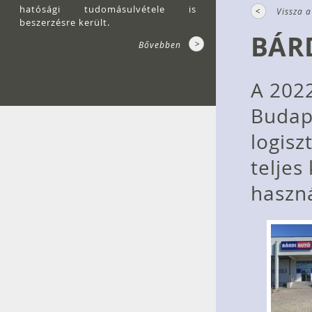
hatósági tudomásulvétele is
Vissza a
beszerzésre került.
BÁR
Bővebben
A 2022
Budape
logisz
teljes
haszná