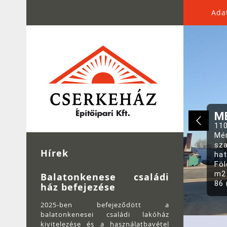
Ada
ME
Hírek
Balatonkenese családi
ház befejezése
2025-ben befejeződött a
balatonkenesei családi lakóház
kivitelezése és a használatbavétel