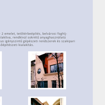
 2 emelet, tetőtérbeépítés, belvárosi foghíj-
alakítva, rendkívül sokrétű anyaghasználatú
uxus igényszintű gépészeti rendszerek és szakipari
őépítészeti kialakítás.