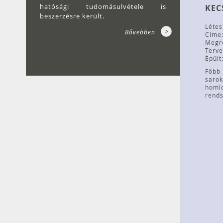
hatósági tudomásulvétele is
KEC
beszerzésre került.
Létes
Bővebben
Címe:
Megr
Terve
Épült
Főbb 
sarok
homlo
rends