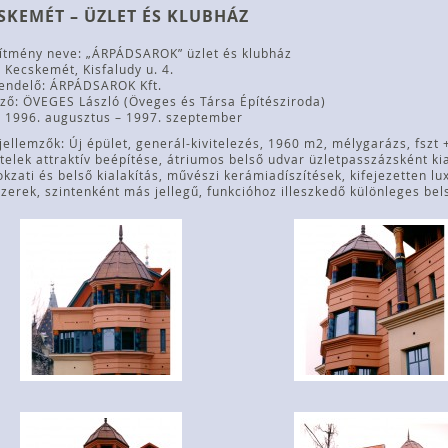
SKEMÉT – ÜZLET ÉS KLUBHÁZ
ítmény neve: „ÁRPÁDSAROK” üzlet és klubház
 Kecskemét, Kisfaludy u. 4.
endelő: ÁRPÁDSAROK Kft.
ző: ÖVEGES László (Öveges és Társa Építésziroda)
: 1996. augusztus – 1997. szeptember
jellemzők: Új épület, generál-kivitelezés, 1960 m2, mélygarázs, fszt +
telek attraktív beépítése, átriumos belső udvar üzletpasszázsként ki
kzati és belső kialakítás, művészi kerámiadíszítések, kifejezetten l
zerek, szintenként más jellegű, funkcióhoz illeszkedő különleges bels