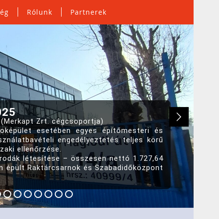
ség
Rólunk
Partnerek
025