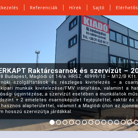
tkezelés
Referenciák
Hírek
Sajtó
Elérhető
RKAPT Raktárcsarnok és szervízút – 2